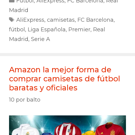
Fútbol
,
AliExpress
,
FC Barcelona
,
Real
Madrid
Etiquetas
AliExpress
,
camisetas
,
FC Barcelona
,
fútbol
,
Liga Española
,
Premier
,
Real
Madrid
,
Serie A
Amazon la mejor forma de
comprar camisetas de fútbol
baratas y oficiales
10
por
balto