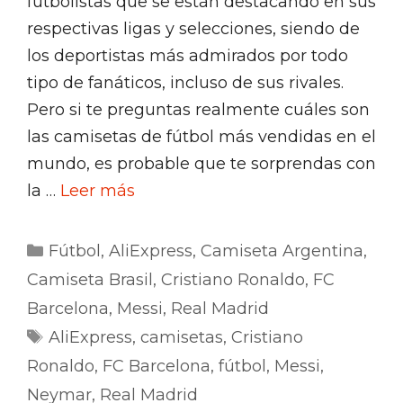
futbolistas que se están destacando en sus
respectivas ligas y selecciones, siendo de
los deportistas más admirados por todo
tipo de fanáticos, incluso de sus rivales.
Pero si te preguntas realmente cuáles son
las camisetas de fútbol más vendidas en el
mundo, es probable que te sorprendas con
la …
Leer más
Categorías
Fútbol
,
AliExpress
,
Camiseta Argentina
,
Camiseta Brasil
,
Cristiano Ronaldo
,
FC
Barcelona
,
Messi
,
Real Madrid
Etiquetas
AliExpress
,
camisetas
,
Cristiano
Ronaldo
,
FC Barcelona
,
fútbol
,
Messi
,
Neymar
,
Real Madrid