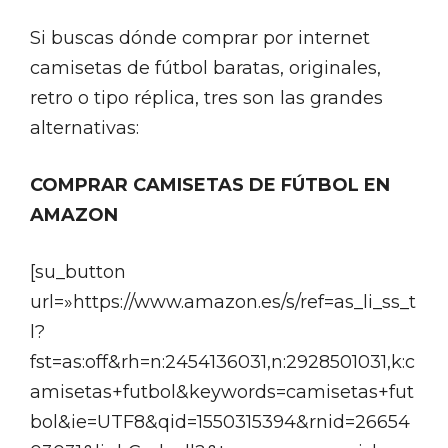
Si buscas dónde comprar por internet
camisetas de fútbol baratas, originales,
retro o tipo réplica, tres son las grandes
alternativas:
COMPRAR CAMISETAS DE FÚTBOL EN
AMAZON
[su_button
url=»https://www.amazon.es/s/ref=as_li_ss_t
l?
fst=as:off&rh=n:2454136031,n:2928501031,k:c
amisetas+futbol&keywords=camisetas+fut
bol&ie=UTF8&qid=1550315394&rnid=26654