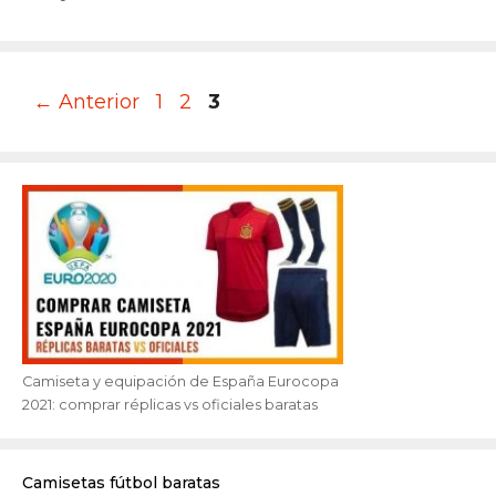
Página
Página
Página
←
Anterior
1
2
3
Camiseta y equipación de España Eurocopa
2021: comprar réplicas vs oficiales baratas
Camisetas fútbol baratas