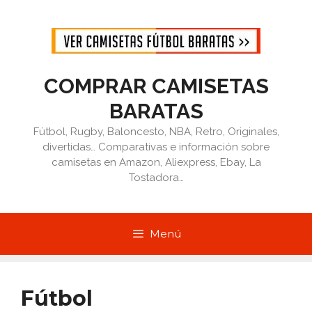
Saltar
al
contenido
COMPRAR CAMISETAS
BARATAS
Fútbol, Rugby, Baloncesto, NBA, Retro, Originales,
divertidas… Comparativas e información sobre
camisetas en Amazon, Aliexpress, Ebay, La
Tostadora…
Menú
Fútbol