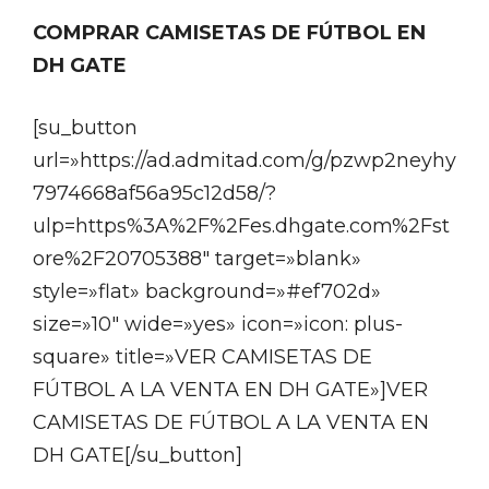
COMPRAR CAMISETAS DE FÚTBOL EN
DH GATE
[su_button
url=»https://ad.admitad.com/g/pzwp2neyhy
7974668af56a95c12d58/?
ulp=https%3A%2F%2Fes.dhgate.com%2Fst
ore%2F20705388″ target=»blank»
style=»flat» background=»#ef702d»
size=»10″ wide=»yes» icon=»icon: plus-
square» title=»VER CAMISETAS DE
FÚTBOL A LA VENTA EN DH GATE»]VER
CAMISETAS DE FÚTBOL A LA VENTA EN
DH GATE[/su_button]