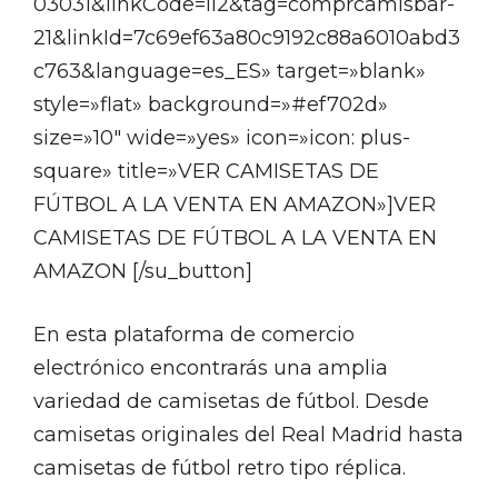
03031&linkCode=ll2&tag=comprcamisbar-
21&linkId=7c69ef63a80c9192c88a6010abd3
c763&language=es_ES» target=»blank»
style=»flat» background=»#ef702d»
size=»10″ wide=»yes» icon=»icon: plus-
square» title=»VER CAMISETAS DE
FÚTBOL A LA VENTA EN AMAZON»]VER
CAMISETAS DE FÚTBOL A LA VENTA EN
AMAZON [/su_button]
En esta plataforma de comercio
electrónico encontrarás una amplia
variedad de camisetas de fútbol. Desde
camisetas originales del Real Madrid hasta
camisetas de fútbol retro tipo réplica.