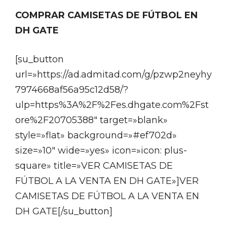
COMPRAR CAMISETAS DE FÚTBOL EN
DH GATE
[su_button
url=»https://ad.admitad.com/g/pzwp2neyhy
7974668af56a95c12d58/?
ulp=https%3A%2F%2Fes.dhgate.com%2Fst
ore%2F20705388″ target=»blank»
style=»flat» background=»#ef702d»
size=»10″ wide=»yes» icon=»icon: plus-
square» title=»VER CAMISETAS DE
FÚTBOL A LA VENTA EN DH GATE»]VER
CAMISETAS DE FÚTBOL A LA VENTA EN
DH GATE[/su_button]