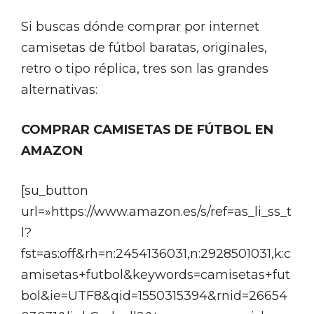
Si buscas dónde comprar por internet
camisetas de fútbol baratas, originales,
retro o tipo réplica, tres son las grandes
alternativas:
COMPRAR CAMISETAS DE FÚTBOL EN
AMAZON
[su_button
url=»https://www.amazon.es/s/ref=as_li_ss_t
l?
fst=as:off&rh=n:2454136031,n:2928501031,k:c
amisetas+futbol&keywords=camisetas+fut
bol&ie=UTF8&qid=1550315394&rnid=26654