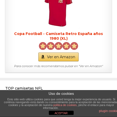
Copa Football - Camiseta Retro España años
1980 (XL)
Ver en Amazon
Para conocer más recomendamos pulsar en “Ver en Amazon“
TOP camisetas NFL
Uso de cookies
Este sitio web utiliza cookies para que usted tenga la mejor experiencia de usuario. Si
continúa navegando está dando su consentimiento para la aceptación de las mencionada
cookies y la aceptación de nuestra
política de cookies
, pinche el enlace para mayor
información.
plugin cooki
ACEPTAR