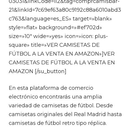
03031&linkCode=ll2&tag=comprcamisbar-
21&linkId=7c69ef63a80c9192c88a6010abd3
c763&language=es_ES» target=»blank»
style=»flat» background=»#ef702d»
size=»10″ wide=»yes» icon=»icon: plus-
square» title=»VER CAMISETAS DE
FÚTBOL A LA VENTA EN AMAZON»]VER
CAMISETAS DE FÚTBOL A LA VENTA EN
AMAZON [/su_button]
En esta plataforma de comercio
electrónico encontrarás una amplia
variedad de camisetas de fútbol. Desde
camisetas originales del Real Madrid hasta
camisetas de fútbol retro tipo réplica.