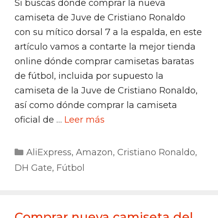
Si buscas dónde comprar la nueva
camiseta de Juve de Cristiano Ronaldo
con su mítico dorsal 7 a la espalda, en este
artículo vamos a contarte la mejor tienda
online dónde comprar camisetas baratas
de fútbol, incluida por supuesto la
camiseta de la Juve de Cristiano Ronaldo,
así como dónde comprar la camiseta
oficial de …
Leer más
Categorías
AliExpress
,
Amazon
,
Cristiano Ronaldo
,
DH Gate
,
Fútbol
Comprar nueva camiseta del