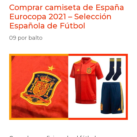
Comprar camiseta de España
Eurocopa 2021 – Selección
Española de Fútbol
09
por
balto