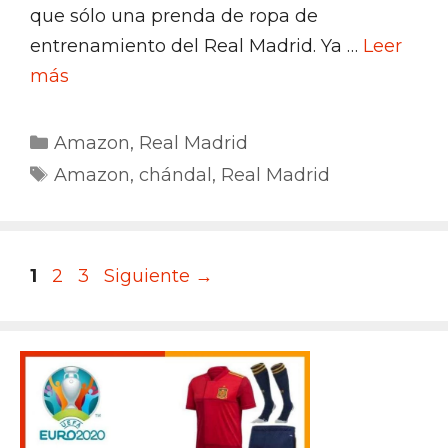
que sólo una prenda de ropa de
entrenamiento del Real Madrid. Ya …
Leer
más
Categorías
Amazon
,
Real Madrid
Etiquetas
Amazon
,
chándal
,
Real Madrid
Página
Página
Página
1
2
3
Siguiente
→