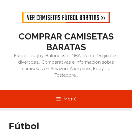
Saltar
al
contenido
COMPRAR CAMISETAS
BARATAS
Fútbol, Rugby, Baloncesto, NBA, Retro, Originales,
divertidas… Comparativas e información sobre
camisetas en Amazon, Aliexpress, Ebay, La
Tostadora…
Menú
Fútbol