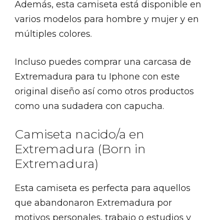
Además, esta camiseta está disponible en
varios modelos para hombre y mujer y en
múltiples colores.
Incluso puedes comprar una carcasa de
Extremadura para tu Iphone con este
original diseño así como otros productos
como una sudadera con capucha.
Camiseta nacido/a en
Extremadura (Born in
Extremadura)
Esta camiseta es perfecta para aquellos
que abandonaron Extremadura por
motivos personales, trabajo o estudios y