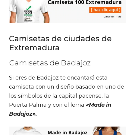
Camisetas de ciudades de
Extremadura
Camisetas de Badajoz
Si eres de Badajoz te encantará esta
camiseta con un diseño basado en uno de
los símbolos de la capital pacense, la
Puerta Palma y con el lema
«Made in
Badajoz».