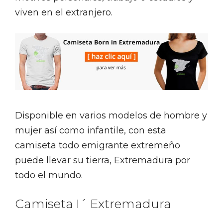
viven en el extranjero.
Disponible en varios modelos de hombre y
mujer así como infantile, con esta
camiseta todo emigrante extremeño
puede llevar su tierra, Extremadura por
todo el mundo.
Camiseta I´ Extremadura