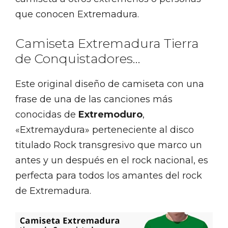
que conocen Extremadura.
Camiseta Extremadura Tierra
de Conquistadores…
Este original diseño de camiseta con una
frase de una de las canciones más
conocidas de
Extremoduro
,
«Extremaydura» perteneciente al disco
titulado Rock transgresivo que marco un
antes y un después en el rock nacional, es
perfecta para todos los amantes del rock
de Extremadura.