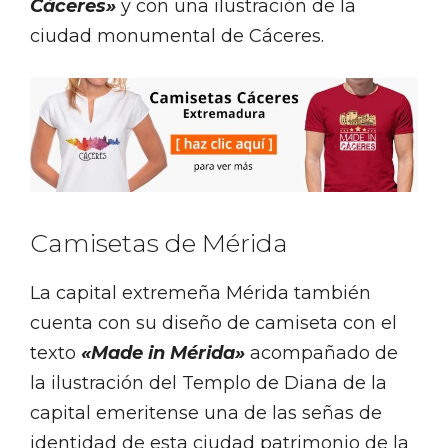
Cáceres»
y con una ilustración de la
ciudad monumental de Cáceres.
Camisetas de Mérida
La capital extremeña Mérida también
cuenta con su diseño de camiseta con el
texto
«Made in Mérida»
acompañado de
la ilustración del Templo de Diana de la
capital emeritense una de las señas de
identidad de esta ciudad patrimonio de la