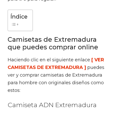
Índice
Camisetas de Extremadura
que puedes comprar online
Haciendo clic en el siguiente enlace
[ VER
CAMISETAS DE EXTREMADURA ]
puedes
ver y comprar camisetas de Extremadura
para hombre con originales diseños como
estos:
Camiseta ADN Extremadura