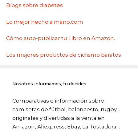
Blogs sobre diabetes
Lo mejor hecho a mano.com
Cómo auto-publicar tu Libro en Amazon.
Los mejores productos de ciclismo baratos
Nosotros informamos, tu decides
Comparativas e información sobre
camisetas de fútbol, baloncesto, rugby…
originales y divertidas a la venta en
Amazon, Aliexpress, Ebay, La Tostadora…