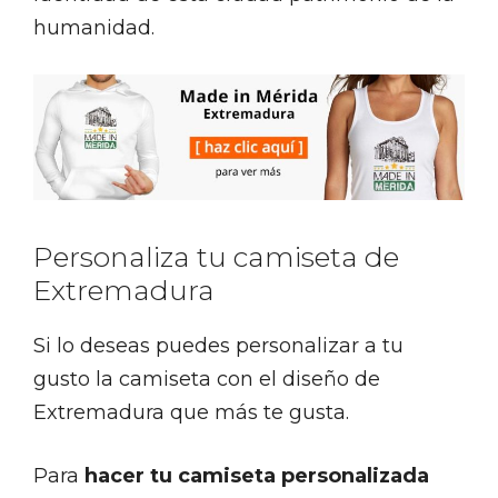
humanidad.
Personaliza tu camiseta de
Extremadura
Si lo deseas puedes personalizar a tu
gusto la camiseta con el diseño de
Extremadura que más te gusta.
Para
hacer tu camiseta personalizada