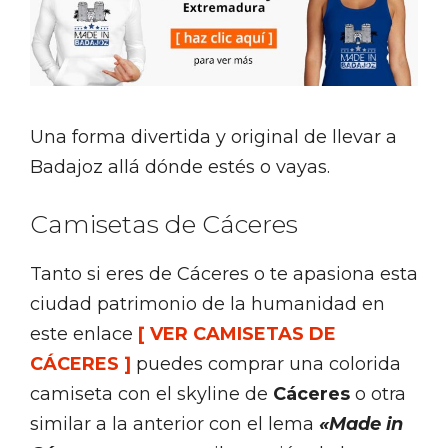
Una forma divertida y original de llevar a
Badajoz allá dónde estés o vayas.
Camisetas de Cáceres
Tanto si eres de Cáceres o te apasiona esta
ciudad patrimonio de la humanidad en
este enlace
[ VER CAMISETAS DE
CÁCERES ]
puedes comprar una colorida
camiseta con el skyline de
Cáceres
o otra
similar a la anterior con el lema
«Made in