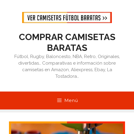
Saltar
al
contenido
COMPRAR CAMISETAS
BARATAS
Fútbol, Rugby, Baloncesto, NBA, Retro, Originales,
divertidas… Comparativas e información sobre
camisetas en Amazon, Aliexpress, Ebay, La
Tostadora…
Menú