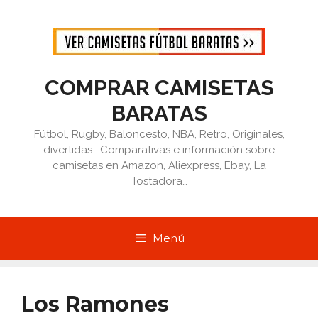
Saltar
al
contenido
COMPRAR CAMISETAS
BARATAS
Fútbol, Rugby, Baloncesto, NBA, Retro, Originales,
divertidas… Comparativas e información sobre
camisetas en Amazon, Aliexpress, Ebay, La
Tostadora…
Menú
Los Ramones